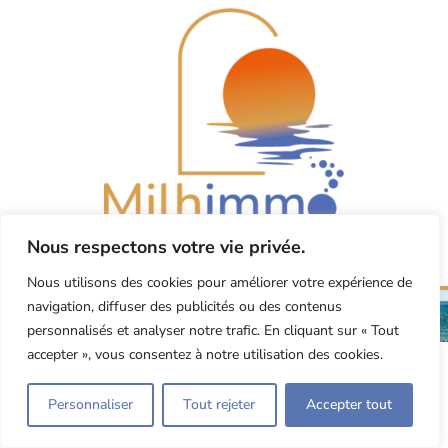
Nous respectons votre vie privée.
Nous utilisons des cookies pour améliorer votre expérience de
navigation, diffuser des publicités ou des contenus
©2024 Milhimmo •
Conception et hébergement site dynamique Agence Citron Zébré
•
Conditions Générales
•
Mentions légales
personnalisés et analyser notre trafic. En cliquant sur « Tout
accepter », vous consentez à notre utilisation des cookies.
Personnaliser
Tout rejeter
Accepter tout